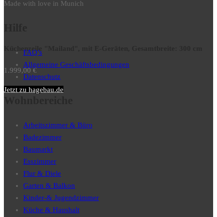
Made with love in Munich
Hilfe
Küchenzeile "Mailand", mit E-Geräten, Gesamtbreite: 300 cm
FAQ’s
Allgemeine Geschäftsbedingungen
1.999,00
€
Datenschutz
Jetzt zu hagebau.de
Wohnbereiche
Arbeitszimmer & Büro
Badezimmer
Baumarkt
Esszimmer
Flur & Diele
Garten & Balkon
Kinder-& Jugendzimmer
Küche & Haushalt