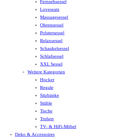
Fernsehsessel
Loveseats
Massagesessel
Ohrensessel
Polstersessel
Relaxsessel
Schaukelsessel
Schlafsessel
XXL Sessel
Weitere Kategorien
Hocker
Regale
Sitzbänke
Stühle
Tische
Truhen
TV- & HiFi-Möbel
Deko & Accessoires