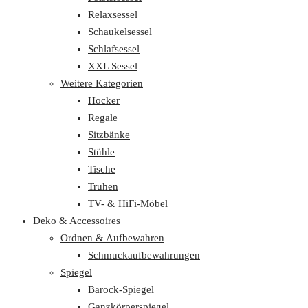
Relaxsessel
Schaukelsessel
Schlafsessel
XXL Sessel
Weitere Kategorien
Hocker
Regale
Sitzbänke
Stühle
Tische
Truhen
TV- & HiFi-Möbel
Deko & Accessoires
Ordnen & Aufbewahren
Schmuckaufbewahrungen
Spiegel
Barock-Spiegel
Ganzkörperspiegel