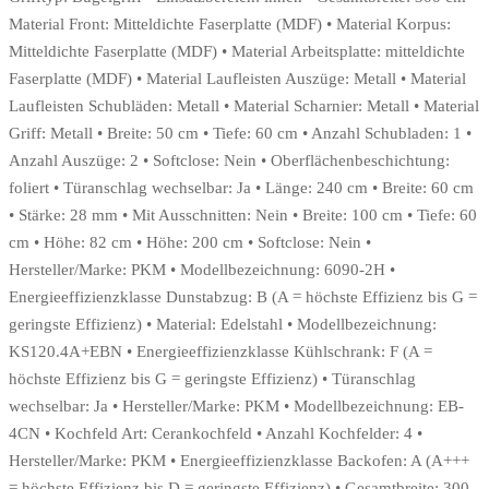
Material Front: Mitteldichte Faserplatte (MDF) • Material Korpus:
Mitteldichte Faserplatte (MDF) • Material Arbeitsplatte: mitteldichte
Faserplatte (MDF) • Material Laufleisten Auszüge: Metall • Material
Laufleisten Schubläden: Metall • Material Scharnier: Metall • Material
Griff: Metall • Breite: 50 cm • Tiefe: 60 cm • Anzahl Schubladen: 1 •
Anzahl Auszüge: 2 • Softclose: Nein • Oberflächenbeschichtung:
foliert • Türanschlag wechselbar: Ja • Länge: 240 cm • Breite: 60 cm
• Stärke: 28 mm • Mit Ausschnitten: Nein • Breite: 100 cm • Tiefe: 60
cm • Höhe: 82 cm • Höhe: 200 cm • Softclose: Nein •
Hersteller/Marke: PKM • Modellbezeichnung: 6090-2H •
Energieeffizienzklasse Dunstabzug: B (A = höchste Effizienz bis G =
geringste Effizienz) • Material: Edelstahl • Modellbezeichnung:
KS120.4A+EBN • Energieeffizienzklasse Kühlschrank: F (A =
höchste Effizienz bis G = geringste Effizienz) • Türanschlag
wechselbar: Ja • Hersteller/Marke: PKM • Modellbezeichnung: EB-
4CN • Kochfeld Art: Cerankochfeld • Anzahl Kochfelder: 4 •
Hersteller/Marke: PKM • Energieeffizienzklasse Backofen: A (A+++
= höchste Effizienz bis D = geringste Effizienz) • Gesamtbreite: 300