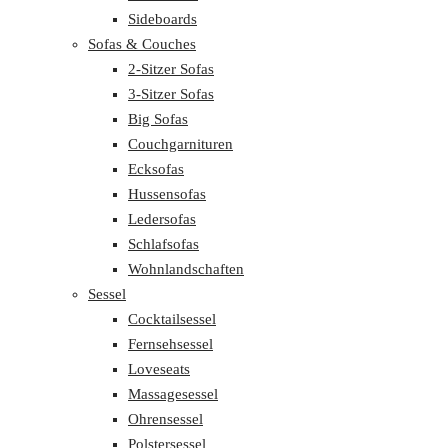
Sideboards
Sofas & Couches
2-Sitzer Sofas
3-Sitzer Sofas
Big Sofas
Couchgarnituren
Ecksofas
Hussensofas
Ledersofas
Schlafsofas
Wohnlandschaften
Sessel
Cocktailsessel
Fernsehsessel
Loveseats
Massagesessel
Ohrensessel
Polstersessel