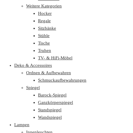
Weitere Kategorien
Hocker
Regale
Sitzbänke
Stühle
Tische
Truhen
TV- & HiFi-Möbel
Deko & Accessoires
Ordnen & Aufbewahren
Schmuckaufbewahrungen
Spiegel
Barock-Spiegel
Ganzkörperspiegel
Standspiegel
Wandspiegel
Lampen
Innenleuchten