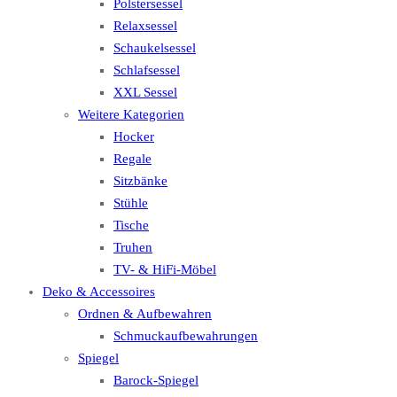
Polstersessel
Relaxsessel
Schaukelsessel
Schlafsessel
XXL Sessel
Weitere Kategorien
Hocker
Regale
Sitzbänke
Stühle
Tische
Truhen
TV- & HiFi-Möbel
Deko & Accessoires
Ordnen & Aufbewahren
Schmuckaufbewahrungen
Spiegel
Barock-Spiegel