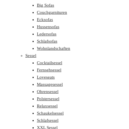
Big Sofas
Couchgarnituren
Ecksofas
Hussensofas
Ledersofas
Schlafsofas
Wohnlandschaften
Sessel
Cocktailsessel
Fernsehsessel
Loveseats
Massagesessel
Ohrensessel
Polstersessel
Relaxsessel
Schaukelsessel
Schlafsessel
XXL Sessel