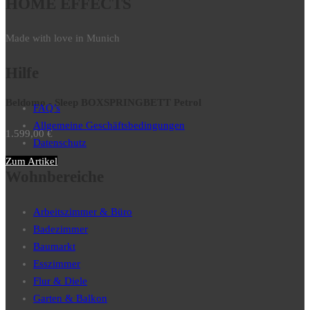
HOME EFFECTS
Made with love in Munich
Hilfe
Beldomo - Sleep BOXSPRINGBETT Petrol
FAQ’s
Allgemeine Geschäftsbedingungen
1.599,00
€
Datenschutz
Zum Artikel
Wohnbereiche
Arbeitszimmer & Büro
Badezimmer
Baumarkt
Esszimmer
Flur & Diele
Garten & Balkon