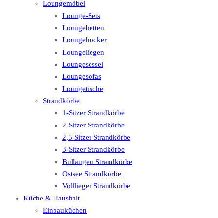
Loungemöbel
Lounge-Sets
Loungebetten
Loungehocker
Loungeliegen
Loungesessel
Loungesofas
Loungetische
Strandkörbe
1-Sitzer Strandkörbe
2-Sitzer Strandkörbe
2,5-Sitzer Strandkörbe
3-Sitzer Strandkörbe
Bullaugen Strandkörbe
Ostsee Strandkörbe
Volllieger Strandkörbe
Küche & Haushalt
Einbauküchen