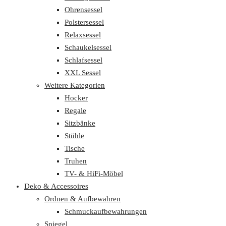
Ohrensessel
Polstersessel
Relaxsessel
Schaukelsessel
Schlafsessel
XXL Sessel
Weitere Kategorien
Hocker
Regale
Sitzbänke
Stühle
Tische
Truhen
TV- & HiFi-Möbel
Deko & Accessoires
Ordnen & Aufbewahren
Schmuckaufbewahrungen
Spiegel