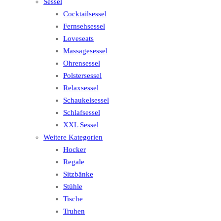
Sessel
Cocktailsessel
Fernsehsessel
Loveseats
Massagesessel
Ohrensessel
Polstersessel
Relaxsessel
Schaukelsessel
Schlafsessel
XXL Sessel
Weitere Kategorien
Hocker
Regale
Sitzbänke
Stühle
Tische
Truhen